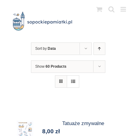
Przejdź
do
zawartości
Sort by
Data
Show
60 Products
Tatuaże zmywalne
8,00
zł