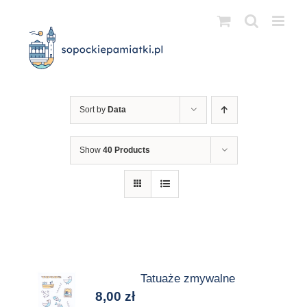
Przejdź
do
zawartości
Sort by
Data
Show
40 Products
Tatuaże zmywalne
8,00
zł