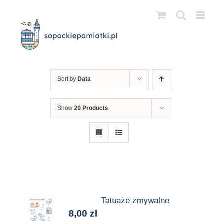
Przejdź
do
zawartości
Sort by
Data
Show
20 Products
Tatuaże zmywalne
8,00
zł