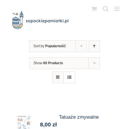
Przejdź
do
zawartości
Sort by
Popularność
Show
60 Products
Tatuaże zmywalne
8,00
zł