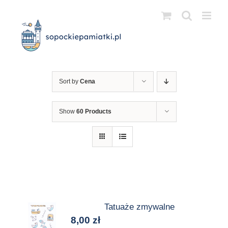
Przejdź
do
zawartości
Sort by
Cena
Show
60 Products
Tatuaże zmywalne
8,00
zł