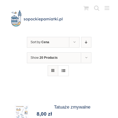
Przejdź
do
zawartości
Sort by
Cena
Show
20 Products
Tatuaże zmywalne
8,00
zł