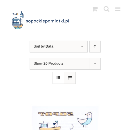
Przejdź
do
zawartości
Sort by
Data
Show
20 Products