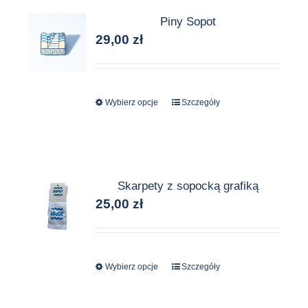
Piny Sopot
29,00
zł
Wybierz opcje
Ten
Szczegóły
produkt
ma
wiele
wariantów.
Skarpety z sopocką grafiką
Opcje
25,00
zł
można
wybrać
na
stronie
Wybierz opcje
Ten
Szczegóły
produktu
produkt
ma