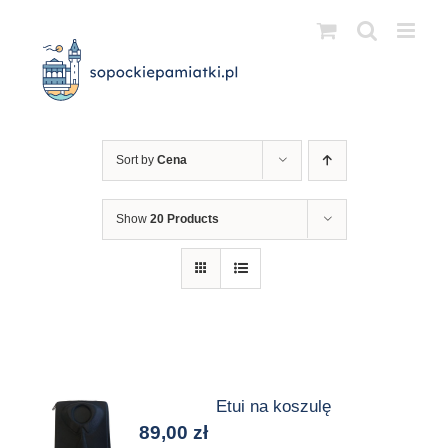
Przejdź
do
zawartości
Sort by
Cena
Show
20 Products
Etui na koszulę
89,00
zł