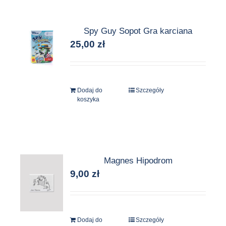
wiele
wariantów.
Spy Guy Sopot Gra karciana
Opcje
25,00
zł
można
wybrać
na
stronie
Dodaj do
Szczegóły
produktu
koszyka
Magnes Hipodrom
9,00
zł
Dodaj do
Szczegóły