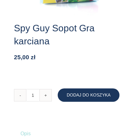
Spy Guy Sopot Gra
karciana
25,00
zł
DODAJ DO KOSZYKA
ilość
Spy
Guy
Sopot
Gra
Opis
karciana