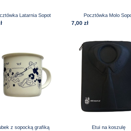
cztówka Latarnia Sopot
Pocztówka Molo Sop
ł
7,00
zł
ubek z sopocką grafiką
Etui na koszulę