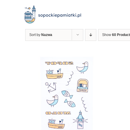
Przejdź
do
zawartości
Sort by
Nazwa
Show
60 Produc