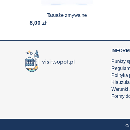
Tatuaże zmywalne
8,00
zł
INFOR
Punkty s
Regulam
Polityka
Klauzula
Warunki
Formy d
Co