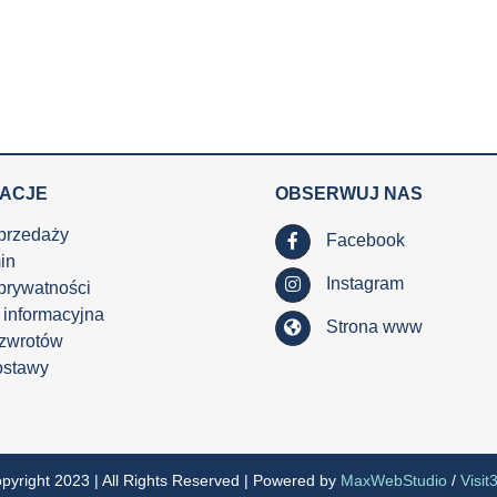
MACJE
OBSERWUJ NAS
przedaży
Facebook
in
Instagram
 prywatności
 informacyjna
Strona www
 zwrotów
ostawy
pyright 2023 | All Rights Reserved | Powered by
MaxWebStudio
/
Visit