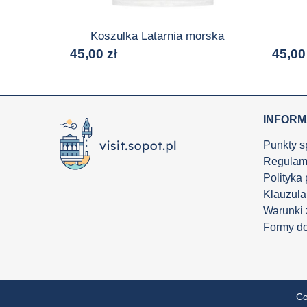
Koszulka Latarnia morska
45,00
zł
45,0
INFOR
Punkty s
Regulam
Polityka
Klauzula
Warunki
Formy d
Co