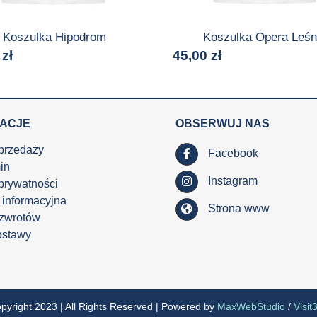
Koszulka Hipodrom
Koszulka Opera Leśn
0
zł
45,00
zł
MACJE
OBSERWUJ NAS
przedaży
Facebook
in
Instagram
 prywatności
 informacyjna
Strona www
 zwrotów
ostawy
pyright 2023 | All Rights Reserved | Powered by
MaxWebStudio
/
Visit