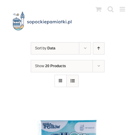
Przejdź
do
zawartości
Sort by
Data
Show
20 Products