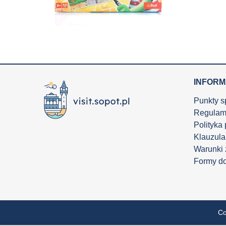
INFOR
Punkty s
Regulam
Polityka
Klauzula
Warunki
Formy d
Co