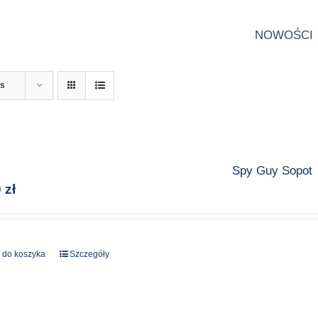
NOWOŚCI
ts
Spy Guy Sopot
0
zł
 do koszyka
Szczegóły