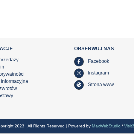
MACJE
OBSERWUJ NAS
przedaży
Facebook
in
Instagram
 prywatności
 informacyjna
Strona www
 zwrotów
ostawy
pyright 2023 | All Rights Reserved | Powered by
MaxWebStudio
/
Visit