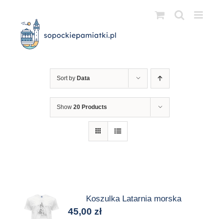
Przejdź
do
zawartości
Sort by
Data
Show
20 Products
Koszulka Latarnia morska
45,00
zł