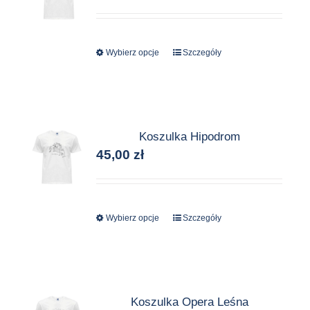
Wybierz opcje
Ten
Szczegóły
produkt
ma
wiele
wariantów.
Koszulka Hipodrom
Opcje
45,00
zł
można
wybrać
na
stronie
Wybierz opcje
Ten
Szczegóły
produktu
produkt
ma
wiele
wariantów.
Koszulka Opera Leśna
Opcje