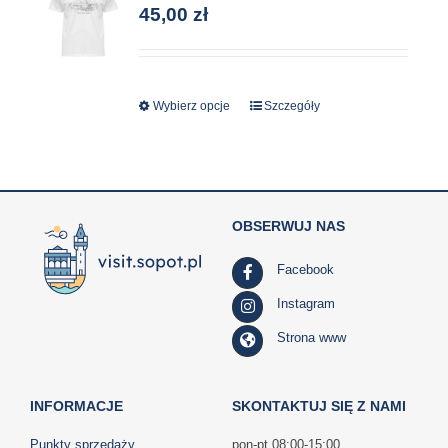
45,00
zł
można
wybrać
na
stronie
Wybierz opcje
Ten
Szczegóły
produktu
produkt
ma
wiele
wariantów.
OBSERWUJ NAS
Opcje
można
Facebook
wybrać
na
Instagram
stronie
Strona www
produktu
INFORMACJE
SKONTAKTUJ SIĘ Z NAMI
Punkty sprzedaży
pon-pt 08:00-15:00