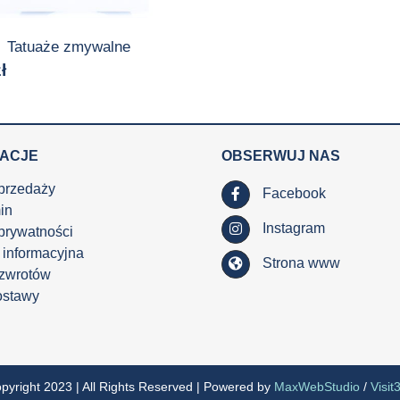
Tatuaże zmywalne
ł
MACJE
OBSERWUJ NAS
przedaży
Facebook
in
Instagram
 prywatności
 informacyjna
Strona www
 zwrotów
ostawy
pyright 2023 | All Rights Reserved | Powered by
MaxWebStudio
/
Visit