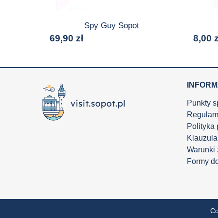
Spy Guy Sopot
69,90
zł
8,00
z
INFOR
Punkty s
Regulam
Polityka
Klauzula
Warunki
Formy d
Co