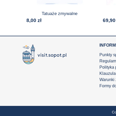
Tatuaże zmywalne
8,00
zł
69,9
INFOR
Punkty s
Regulam
Polityka
Klauzula
Warunki
Formy d
Co