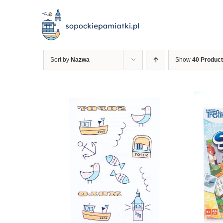
Przejdź
do
zawartości
Sort by
Nazwa
Show
40 Produc