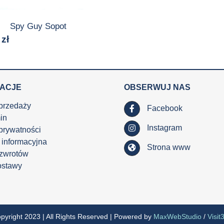
Spy Guy Sopot
0
zł
MACJE
OBSERWUJ NAS
przedaży
Facebook
in
Instagram
 prywatności
 informacyjna
Strona www
 zwrotów
ostawy
pyright 2023 | All Rights Reserved | Powered by
MaxWebStudio
/
Visit