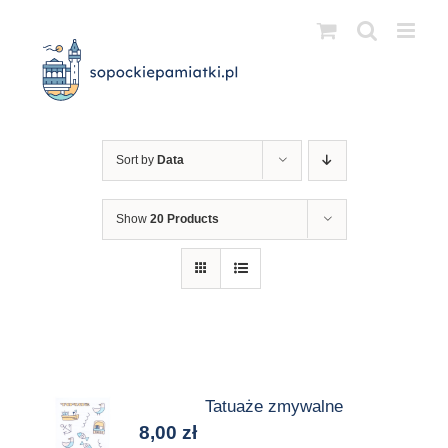
Przejdź
do
zawartości
Sort by
Data
Show
20 Products
Tatuaże zmywalne
8,00
zł