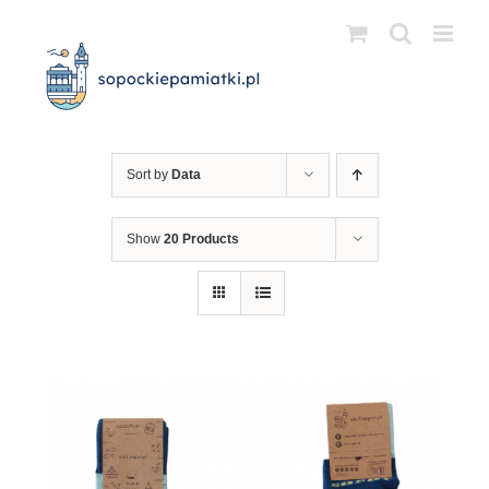
Przejdź
do
zawartości
Sort by
Data
Show
20 Products