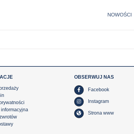
NOWOŚCI
MACJE
OBSERWUJ NAS
przedaży
Facebook
in
Instagram
 prywatności
 informacyjna
Strona www
 zwrotów
ostawy