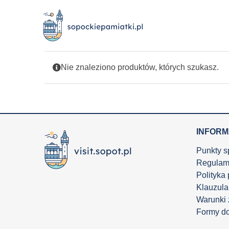
Przejdź
do
zawartości
Nie znaleziono produktów, których szukasz.
INFOR
Punkty s
Regulam
Polityka
Klauzula
Warunki
Formy d