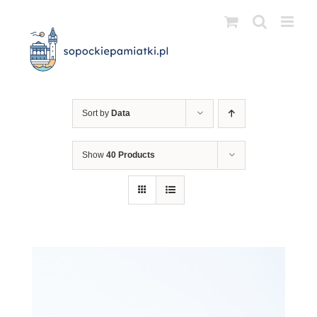
Przejdź
do
zawartości
Sort by
Data
Show
40 Products