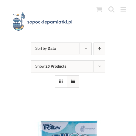
Przejdź
do
zawartości
Sort by
Data
Show
20 Products