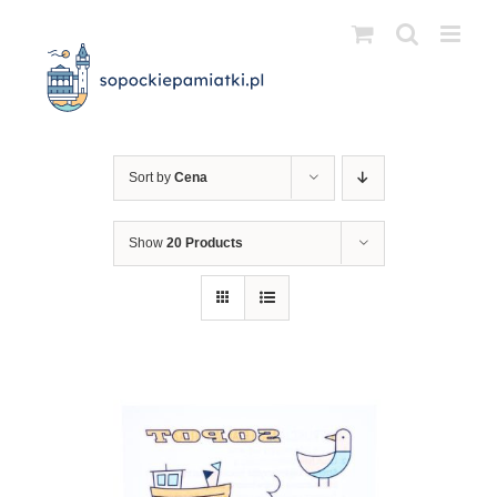
Przejdź
do
zawartości
Sort by
Cena
Show
20 Products