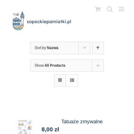
Przejdź
do
zawartości
Sort by
Nazwa
Show
60 Products
Tatuaże zmywalne
8,00
zł