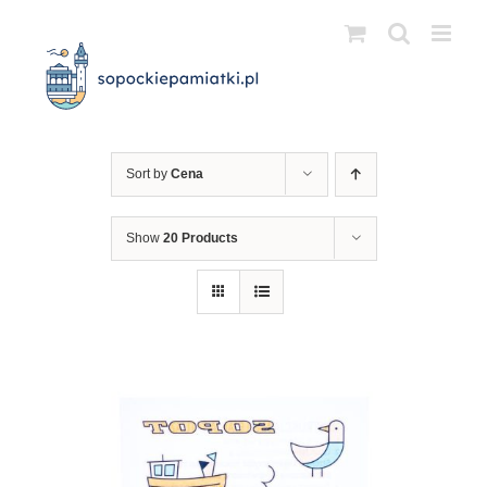
Przejdź
do
zawartości
Sort by
Cena
Show
20 Products