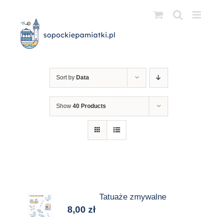
Przejdź
do
zawartości
Sort by
Data
Show
40 Products
Tatuaże zmywalne
8,00
zł