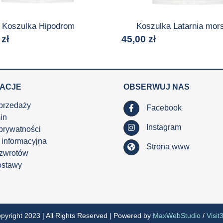
Koszulka Hipodrom
Koszulka Latarnia mor
0
zł
45,00
zł
MACJE
OBSERWUJ NAS
przedaży
Facebook
in
Instagram
 prywatności
 informacyjna
Strona www
 zwrotów
ostawy
pyright 2023 | All Rights Reserved | Powered by
MaxWebStudio
/
Visit