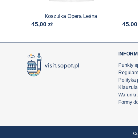
Koszulka Opera Leśna
45,00
zł
45,0
INFOR
Punkty s
Regulam
Polityka
Klauzula
Warunki
Formy d
Co