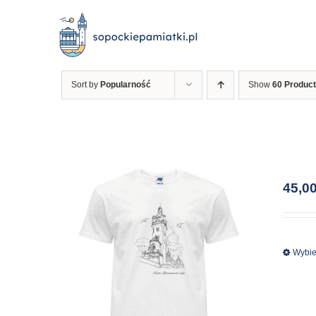
Przejdź
do
zawartości
Sort by
Popularność
Show
60 Produc
45,0
Wybie