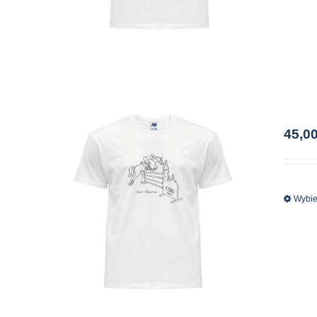
45,0
Wybie