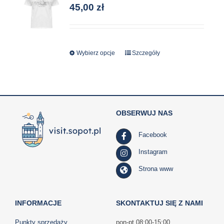
45,00
zł
można
wybrać
na
stronie
Wybierz opcje
Ten
Szczegóły
produktu
produkt
ma
wiele
wariantów.
OBSERWUJ NAS
Opcje
można
Facebook
wybrać
na
Instagram
stronie
Strona www
produktu
INFORMACJE
SKONTAKTUJ SIĘ Z NAMI
Punkty sprzedaży
pon-pt 08:00-15:00