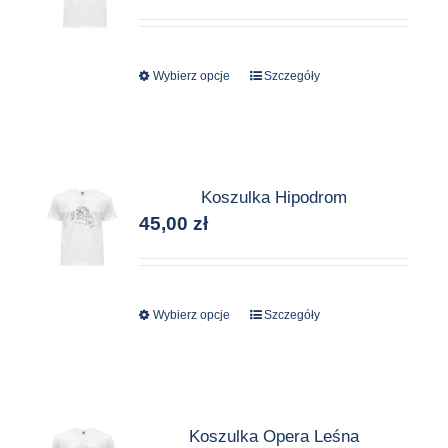
Wybierz opcje
Ten
Szczegóły
produkt
ma
wiele
wariantów.
Koszulka Hipodrom
Opcje
45,00
zł
można
wybrać
na
stronie
Wybierz opcje
Ten
Szczegóły
produktu
produkt
ma
wiele
wariantów.
Koszulka Opera Leśna
Opcje