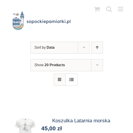
Przejdź
do
zawartości
Sort by
Data
Show
20 Products
Koszulka Latarnia morska
45,00
zł