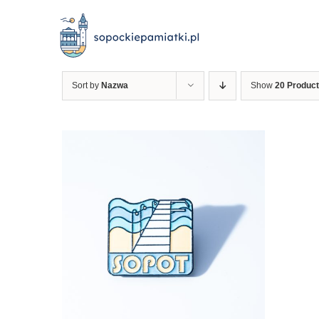
Przejdź
do
zawartości
Sort by
Nazwa
Show
20 Produc