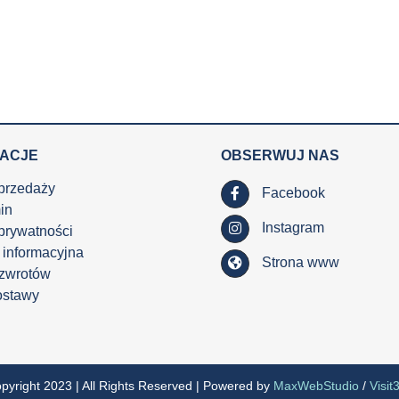
MACJE
OBSERWUJ NAS
przedaży
Facebook
in
Instagram
 prywatności
 informacyjna
Strona www
 zwrotów
ostawy
pyright 2023 | All Rights Reserved | Powered by
MaxWebStudio
/
Visit