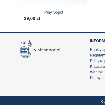
Piny Sopot
29,00
zł
INFOR
Punkty s
Regulam
Polityka
Klauzula
Warunki
Formy d
Co