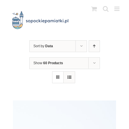
Przejdź
do
zawartości
Sort by
Data
Show
60 Products