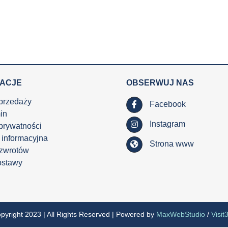
MACJE
OBSERWUJ NAS
przedaży
Facebook
in
Instagram
 prywatności
 informacyjna
Strona www
 zwrotów
ostawy
pyright 2023 | All Rights Reserved | Powered by
MaxWebStudio
/
Visit