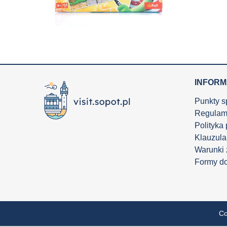
INFOR
Punkty s
Regulam
Polityka
Klauzula
Warunki
Formy d
Co