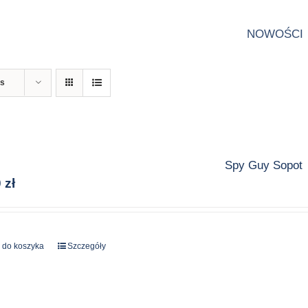
NOWOŚCI
ts
Spy Guy Sopot
0
zł
 do koszyka
Szczegóły