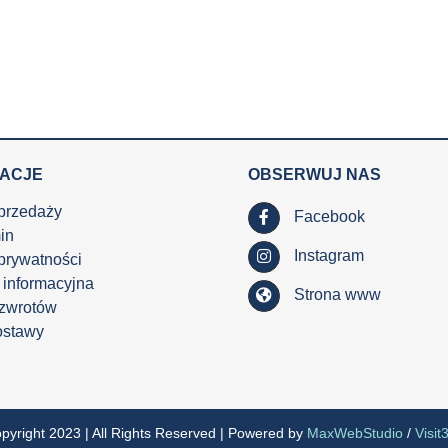
MACJE
OBSERWUJ NAS
przedaży
Facebook
in
Instagram
 prywatności
 informacyjna
Strona www
 zwrotów
ostawy
pyright 2023 | All Rights Reserved | Powered by
MaxWebStudio
/
Visit