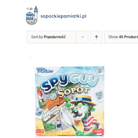
Przejdź
do
zawartości
Sort by
Popularność
Show
40 Produc