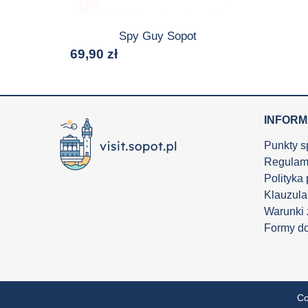
Spy Guy Sopot
69,90
zł
INFOR
Punkty s
Regulam
Polityka
Klauzula
Warunki
Formy d
Co