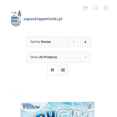
Przejdź
do
zawartości
Sort by
Nazwa
Show
20 Products