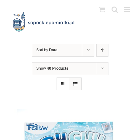
Przejdź
do
zawartości
Sort by
Data
Show
40 Products