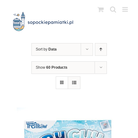
Przejdź
do
zawartości
Sort by
Data
Show
60 Products