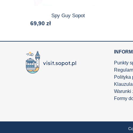
Spy Guy Sopot
69,90
zł
INFOR
Punkty s
Regulam
Polityka
Klauzula
Warunki
Formy d
Co