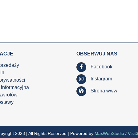
MACJE
OBSERWUJ NAS
przedaży
Facebook
in
Instagram
 prywatności
 informacyjna
Strona www
 zwrotów
ostawy
pyright 2023 | All Rights Reserved | Powered by
MaxWebStudio
/
Visit