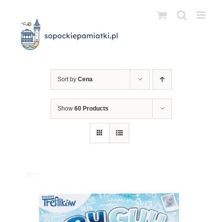
Przejdź
do
zawartości
Sort by
Cena
Show
60 Products