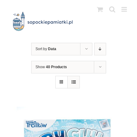
Przejdź
do
zawartości
Sort by
Data
Show
40 Products