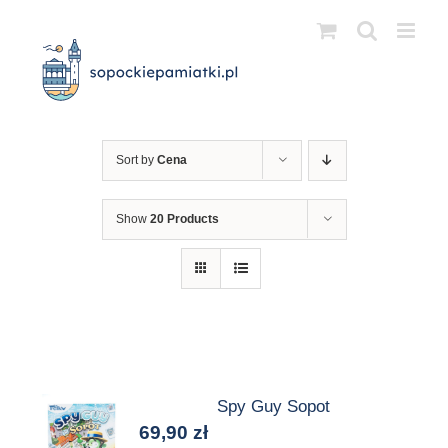
Przejdź
do
zawartości
Sort by
Cena
Show
20 Products
Spy Guy Sopot
69,90
zł