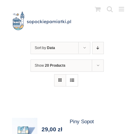
Przejdź
do
zawartości
Sort by
Data
Show
20 Products
Piny Sopot
29,00
zł