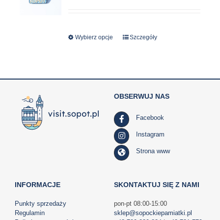
Wybierz opcje
Ten
Szczegóły
produkt
ma
wiele
wariantów.
OBSERWUJ NAS
Opcje
można
Facebook
wybrać
na
Instagram
stronie
Strona www
produktu
INFORMACJE
SKONTAKTUJ SIĘ Z NAMI
Punkty sprzedaży
pon-pt 08:00-15:00
Regulamin
sklep@sopockiepamiatki.pl