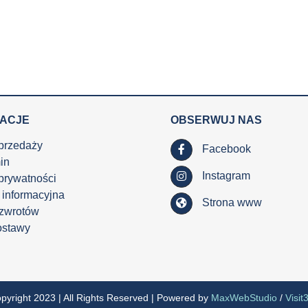
MACJE
OBSERWUJ NAS
przedaży
Facebook
in
Instagram
 prywatności
 informacyjna
Strona www
 zwrotów
ostawy
pyright 2023 | All Rights Reserved | Powered by
MaxWebStudio
/
Visit