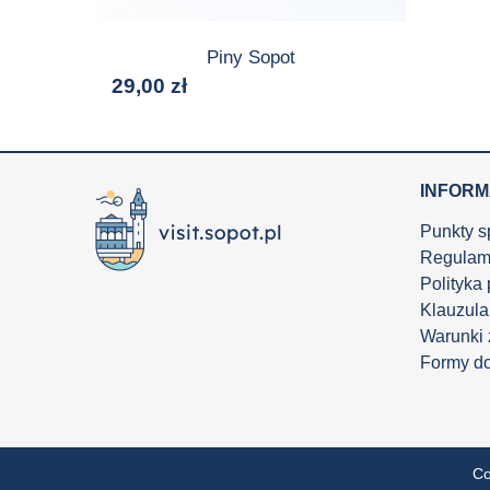
Piny Sopot
29,00
zł
INFOR
Punkty s
Regulam
Polityka
Klauzula
Warunki
Formy d
Co