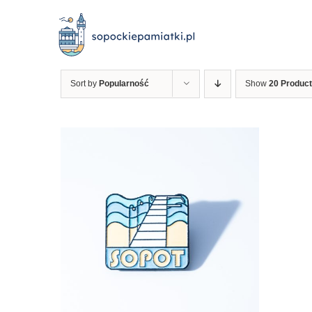
Przejdź
do
zawartości
Sort by
Popularność
Show
20 Produc