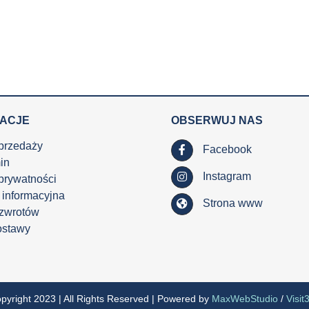
MACJE
OBSERWUJ NAS
przedaży
Facebook
in
Instagram
 prywatności
 informacyjna
Strona www
 zwrotów
ostawy
pyright 2023 | All Rights Reserved | Powered by
MaxWebStudio
/
Visit