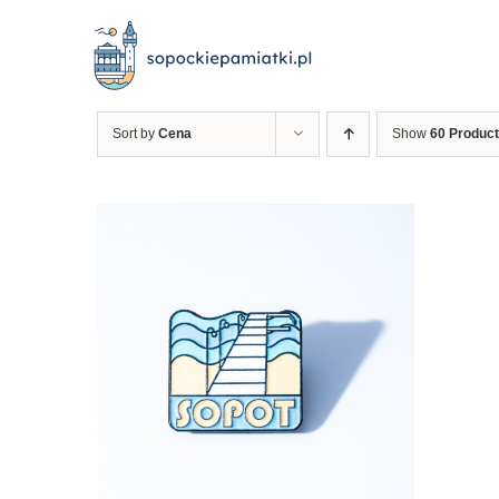
Przejdź
do
zawartości
Sort by
Cena
Show
60 Produc