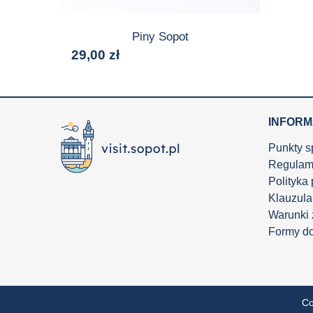
Piny Sopot
29,00
zł
INFOR
Punkty s
Regulam
Polityka
Klauzula
Warunki
Formy d
Co