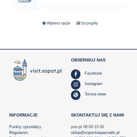
Wybierz opcje
Ten
Szczegóły
produkt
ma
wiele
wariantów.
OBSERWUJ NAS
Opcje
można
Facebook
wybrać
na
Instagram
stronie
Strona www
produktu
INFORMACJE
SKONTAKTUJ SIĘ Z NAMI
Punkty sprzedaży
pon-pt 08:00-15:00
Regulamin
sklep@sopockiepamiatki.pl