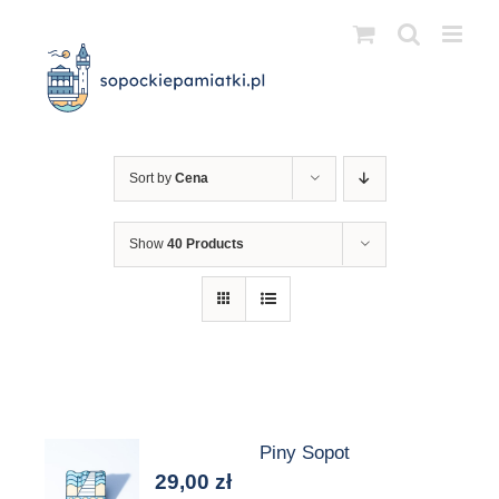
Przejdź
do
zawartości
Sort by
Cena
Show
40 Products
Piny Sopot
29,00
zł