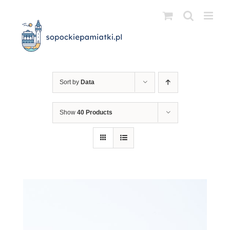
Przejdź
do
zawartości
Sort by
Data
Show
40 Products