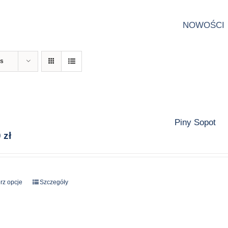
NOWOŚCI
ts
Piny Sopot
0
zł
rz opcje
Ten
Szczegóły
produkt
ma
wiele