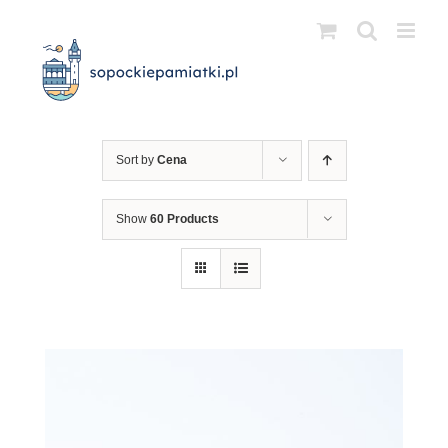
Przejdź
do
zawartości
Sort by
Cena
Show
60 Products