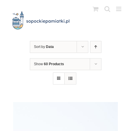
Przejdź
do
zawartości
Sort by
Data
Show
60 Products