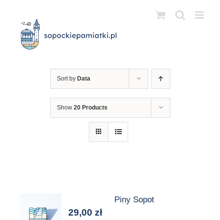
Przejdź
do
zawartości
Sort by
Data
Show
20 Products
Piny Sopot
29,00
zł