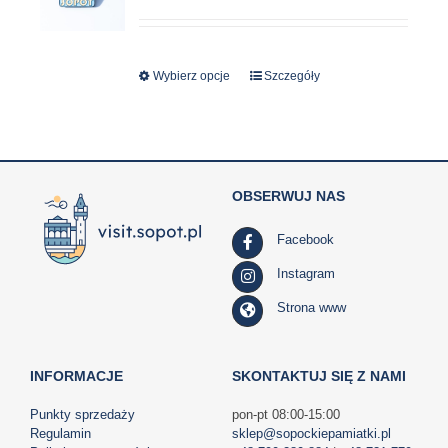
Wybierz opcje
Ten
Szczegóły
produkt
ma
wiele
wariantów.
OBSERWUJ NAS
Opcje
można
Facebook
wybrać
na
Instagram
stronie
Strona www
produktu
INFORMACJE
SKONTAKTUJ SIĘ Z NAMI
Punkty sprzedaży
pon-pt 08:00-15:00
Regulamin
sklep@sopockiepamiatki.pl