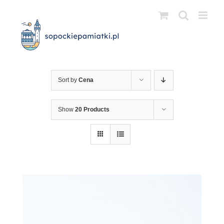
Przejdź
do
zawartości
Sort by
Cena
Show
20 Products